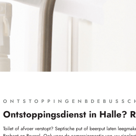
ONTSTOPPINGENBDEBUSSC
Ontstoppingsdienst in Halle? R
Toilet of afvoer verstopt? Septische put of beerput laten leegm
Brabant en Brussel. Ook voor de camerainspectie van uw rioolne