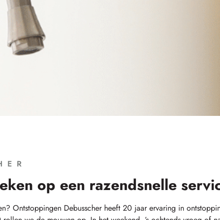
HER
eken op een razendsnelle servi
aken? Ontstoppingen Debusscher heeft 20 jaar ervaring in ontstoppi
t rollen we de mouwen op. In het weekend, ’s ochtends vroeg of n