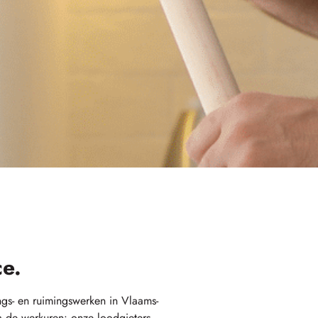
ce.
ngs- en ruimingswerken in Vlaams-
a de werkuren: onze loodgieters