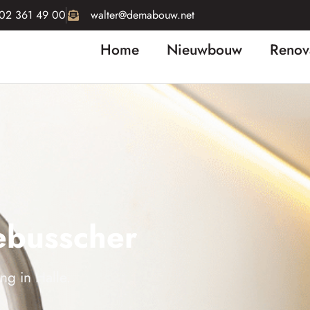
02 361 49 00
walter@demabouw.net
Home
Nieuwbouw
Renov
ebusscher
ng in Halle.